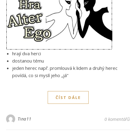
hrají dva herci
dostanou tému
jeden herec např. promlouvá k lidem a druhý herec
povídá, co si myslí jeho „já“
ČÍST DÁLE
Tina11
0 komentářů