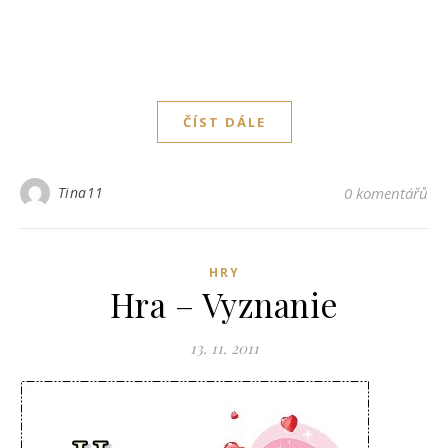
ČÍST DÁLE
Tina11
0 komentářů
HRY
Hra – Vyznanie
13. 11. 2011