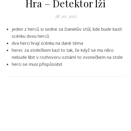
Hra – Detektor lži
28. 10. 2012
jeden z herců si sedne za Danielův stůl, kde bude kazit
scénku dvou herců
dva herci hrají scénku na dané téma
herec za stolečkem kazí to tak, že když se mu něco
nebude líbit v rozhovoru oznámí to zvonečkem na stole
herci se musí přispůsobit