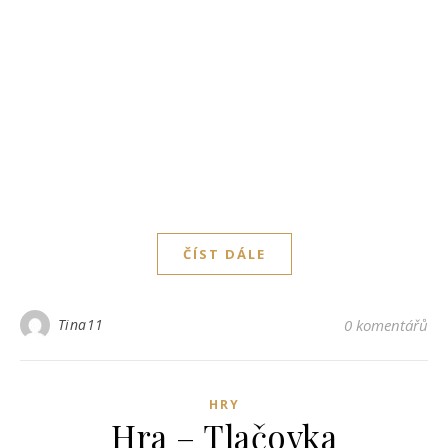
ČÍST DÁLE
Tina11
0 komentářů
HRY
Hra – Tlačovka