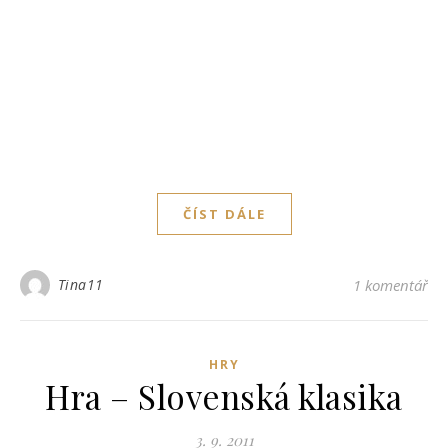
ČÍST DÁLE
Tina11
1 komentář
HRY
Hra – Slovenská klasika
3. 9. 2011