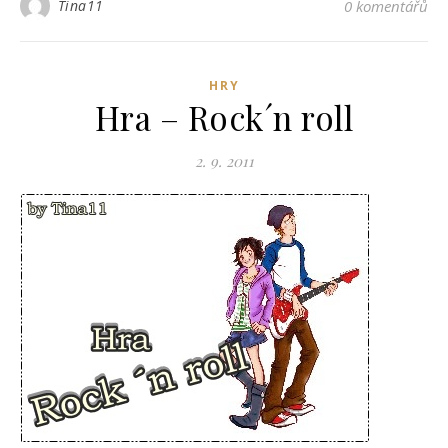
Tina11
0 komentářů
HRY
Hra – Rock´n roll
2. 9. 2011