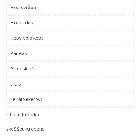
Hoď svišťom
Horúca krv
Keby bolo keby
Panelák
Profesionáli
S.O.S
Seriál Sekerovci
Sitcom Kukátko
skeč šou Kredenc