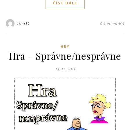
ČÍST DÁLE
Tina11
0 komentářů
HRY
Hra – Správne/nesprávne
13. 11. 2011