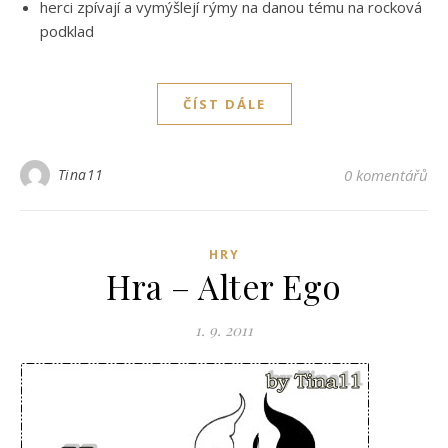
herci zpívají a vymýšlejí rýmy na danou tému na rocková
podklad
ČÍST DÁLE
Tina11
0 komentářů
HRY
Hra – Alter Ego
1. 9. 2011