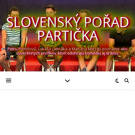
SLOVENSKÝ POŘAD
PARTIČKA
Petru Polnišovú, Lukáša Latináka a Mariána Miezgu poznáme ako
suverénnych profíkov, ktorí odohrajú komédiu aj drámu.