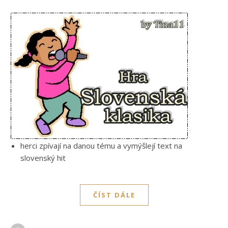
herci zpívají na danou tému a vymýšlejí text na
slovenský hit
ČÍST DÁLE