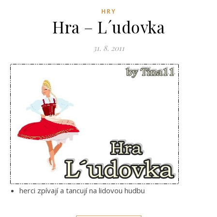
HRY
Hra – L´udovka
31. 8. 2011
herci zpívají a tancují na lidovou hudbu