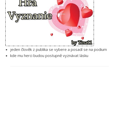
jeden člověk z publika se vybere a posadí se na podium
kde mu herci budou postupně vyznávat lásku