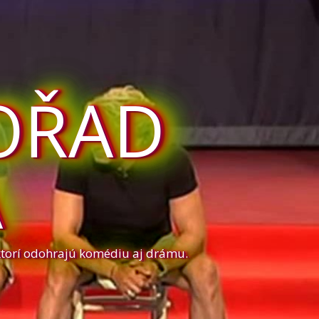
OŘAD
A
ktorí odohrajú komédiu aj drámu.