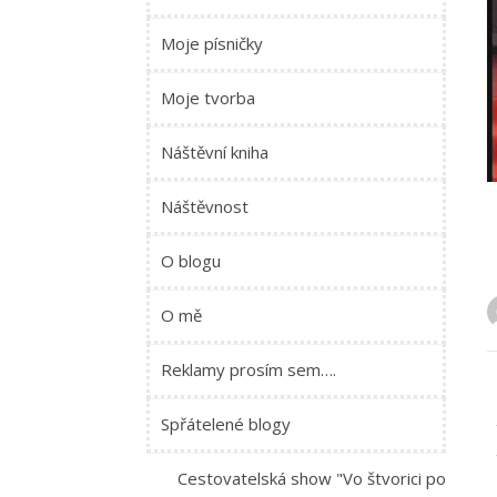
Moje písničky
Moje tvorba
Náštěvní kniha
Náštěvnost
O blogu
O mě
Reklamy prosím sem….
Spřátelené blogy
Cestovatelská show "Vo štvorici po