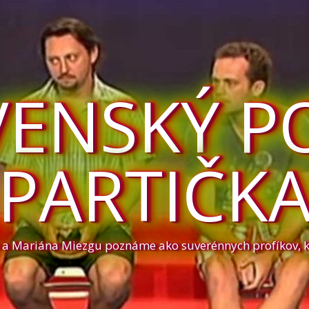
VENSKÝ P
PARTIČK
a a Mariána Miezgu poznáme ako suverénnych profíkov, 