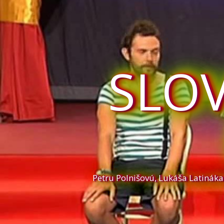
SLO
Petru Polnišovú, Lukáša Latinák