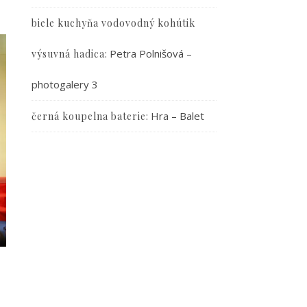
biele kuchyňa vodovodný kohútik
:
Petra Polnišová –
výsuvná hadica
photogalery 3
:
Hra – Balet
černá koupelna baterie