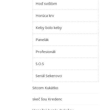
Hoď svišťom
Horúca krv
Keby bolo keby
Panelák
Profesionáli
S.O.S
Seriál Sekerovci
Sitcom Kukátko
skeč šou Kredenc