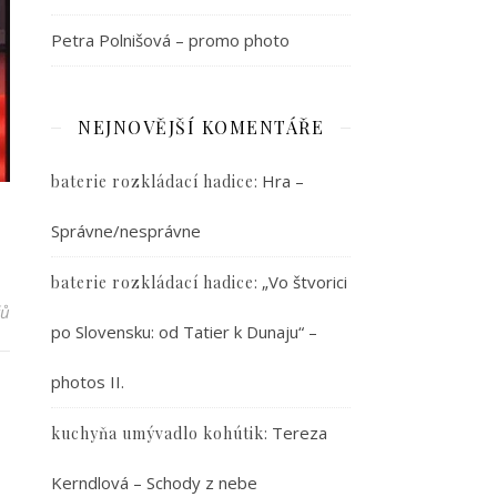
Petra Polnišová – promo photo
NEJNOVĚJŠÍ KOMENTÁŘE
:
Hra –
baterie rozkládací hadice
Správne/nesprávne
:
„Vo štvorici
baterie rozkládací hadice
řů
po Slovensku: od Tatier k Dunaju“ –
photos II.
0
:
Tereza
kuchyňa umývadlo kohútik
Kerndlová – Schody z nebe