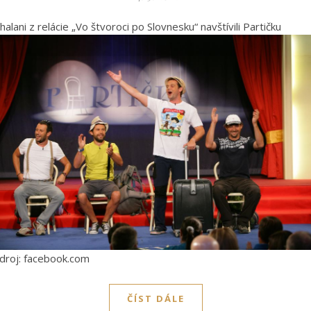
halani z relácie „Vo štvoroci po Slovnesku“ navštívili Partičku
droj: facebook.com
ČÍST DÁLE