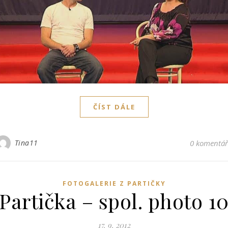
ČÍST DÁLE
Tina11
0 komentá
FOTOGALERIE Z PARTIČKY
Partička – spol. photo 1
17. 9. 2012