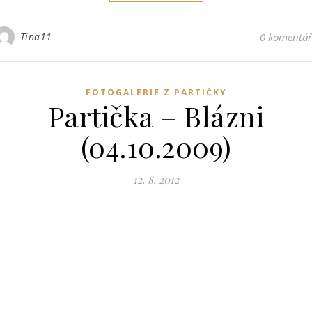
Tina11
0 komentá
FOTOGALERIE Z PARTIČKY
Partička – Blázni
(04.10.2009)
12. 8. 2012