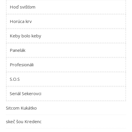
Hoď svišťom
Horúca krv
Keby bolo keby
Panelák
Profesionáli
S.O.S
Seriál Sekerovci
Sitcom Kukátko
skeč šou Kredenc