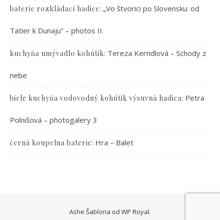
:
„Vo štvorici po Slovensku: od
baterie rozkládací hadice
Tatier k Dunaju“ – photos II.
:
Tereza Kerndlová – Schody z
kuchyňa umývadlo kohútik
nebe
:
Petra
biele kuchyňa vodovodný kohútik výsuvná hadica
Polnišová – photogalery 3
:
Hra – Balet
černá koupelna baterie
Ashe Šablona od
WP Royal
.