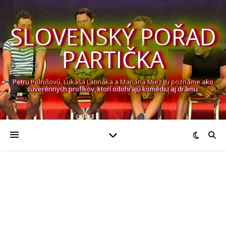
SLOVENSKÝ POŘAD
PARTIČKA
Petru Polnišovú, Lukáša Latináka a Mariána Miezgu poznáme ako
suverénnych profíkov, ktorí odohrajú komédiu aj drámu.