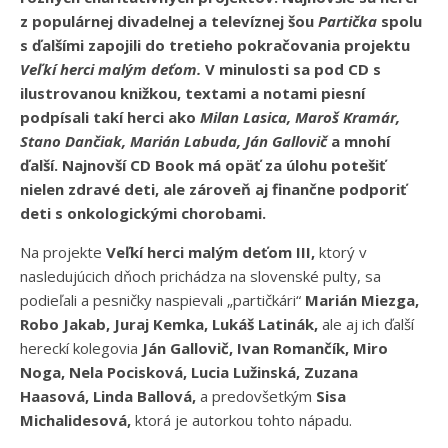
z populárnej divadelnej a televíznej šou
Partička
spolu
s ďalšími zapojili do tretieho pokračovania projektu
Veľkí herci malým deťom.
V minulosti sa pod CD s
ilustrovanou knižkou, textami a notami piesní
podpísali takí herci ako
Milan Lasica,
Maroš Kramár,
Stano Dančiak,
Marián Labuda,
Ján Gallovič
a mnohí
ďalší. Najnovší CD Book má opäť za úlohu potešiť
nielen zdravé deti, ale zároveň aj finančne podporiť
deti s onkologickými chorobami.
Na projekte
Veľkí herci malým deťom III,
ktorý v
nasledujúcich dňoch prichádza na slovenské pulty, sa
podieľali a pesničky naspievali „partičkári“
Marián Miezga,
Robo Jakab,
Juraj Kemka,
Lukáš Latinák,
ale aj ich ďalší
hereckí kolegovia
Ján Gallovič,
Ivan Romančík,
Miro
Noga,
Nela Pocisková,
Lucia Lužinská,
Zuzana
Haasová,
Linda Ballová,
a predovšetkým
Sisa
Michalidesová,
ktorá je autorkou tohto nápadu.