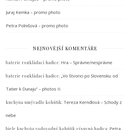
Juraj Kemka – promo photo
Petra Polnišová – promo photo
NEJNOVĚJŠÍ KOMENTÁŘE
:
Hra – Správne/nesprávne
baterie rozkládací hadice
:
„Vo štvorici po Slovensku: od
baterie rozkládací hadice
Tatier k Dunaju“ – photos II.
:
Tereza Kerndlová – Schody z
kuchyňa umývadlo kohútik
nebe
:
Petra
biele kuchyňa vodovodný kohútik výsuvná hadica