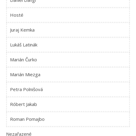
Daniel Dangl
Hosté
Juraj Kemka
Lukáš Latinák
Marián Čurko
Marián Miezga
Petra Polnišová
Róbert Jakab
Roman Pomajbo
Nezařazené