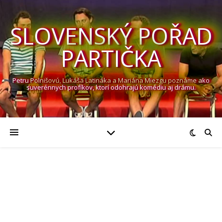
SLOVENSKÝ POŘAD
PARTIČKA
Petru Polnišovú, Lukáša Latináka a Mariána Miezgu poznáme ako
suverénnych profíkov, ktorí odohrajú komédiu aj drámu.