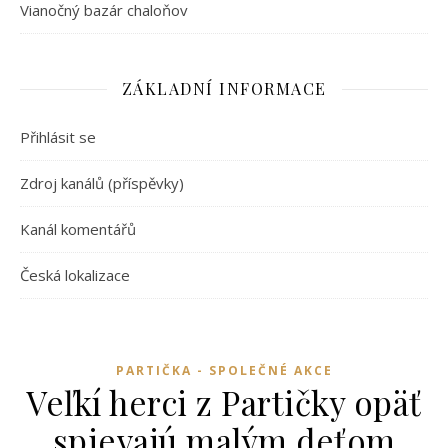
Vianočný bazár chaloňov
ZÁKLADNÍ INFORMACE
Přihlásit se
Zdroj kanálů (příspěvky)
Kanál komentářů
Česká lokalizace
PARTIČKA - SPOLEČNÉ AKCE
Veľkí herci z Partičky opäť
spievajú malým deťom