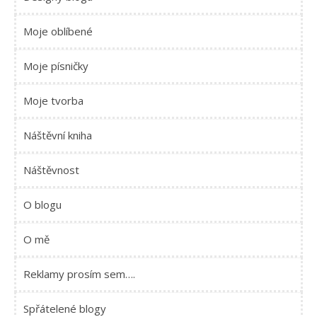
Moje oblíbené
Moje písničky
Moje tvorba
Náštěvní kniha
Náštěvnost
O blogu
O mě
Reklamy prosím sem….
Spřátelené blogy