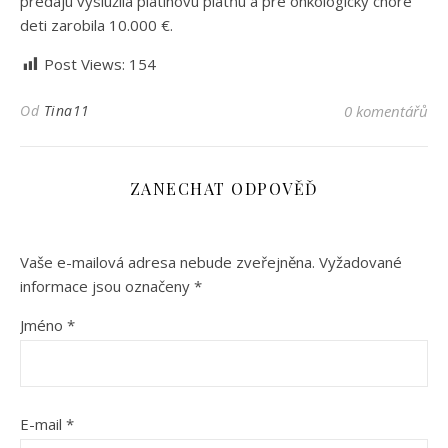
predaju vyslúžila platinovú platňu a pre onkologicky choré
deti zarobila 10.000 €.
Post Views:
154
Od
Tina11
0 komentářů
ZANECHAT ODPOVĚĎ
Vaše e-mailová adresa nebude zveřejněna.
Vyžadované
informace jsou označeny
*
Jméno
*
E-mail
*