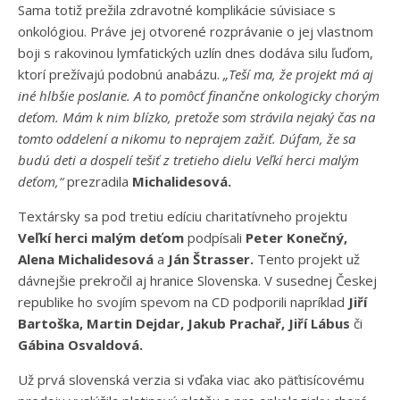
Sama totiž prežila zdravotné komplikácie súvisiace s
onkológiou. Práve jej otvorené rozprávanie o jej vlastnom
boji s rakovinou lymfatických uzlín dnes dodáva silu ľuďom,
ktorí prežívajú podobnú anabázu.
„Teší ma, že projekt má aj
iné hlbšie poslanie. A to pomôcť finančne onkologicky chorým
deťom. Mám k nim blízko, pretože som strávila nejaký čas na
tomto oddelení a nikomu to neprajem zažiť. Dúfam, že sa
budú deti a dospelí tešiť z tretieho dielu Veľkí herci malým
deťom,“
prezradila
Michalidesová.
Textársky sa pod tretiu edíciu charitatívneho projektu
Veľkí herci malým deťom
podpísali
Peter Konečný,
Alena Michalidesová
a
Ján Štrasser.
Tento projekt už
dávnejšie prekročil aj hranice Slovenska. V susednej Českej
republike ho svojím spevom na CD podporili napríklad
Jiří
Bartoška,
Martin Dejdar,
Jakub Prachař,
Jiří Lábus
či
Gábina Osvaldová.
Už prvá slovenská verzia si vďaka viac ako päťtisícovému