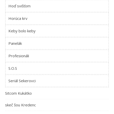
Hoď svišťom
Horúca krv
Keby bolo keby
Panelák
Profesionáli
S.O.S
Seriál Sekerovci
Sitcom Kukátko
skeč šou Kredenc