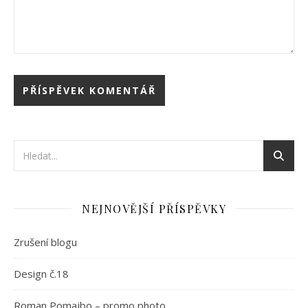
NEJNOVĚJŠÍ PŘÍSPĚVKY
Zrušení blogu
Design č.18
Roman Pomajbo – promo photo