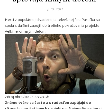
4. 10. 2012
Herci z populárnej divadelnej a televíznej šou Partička sa
spolu s ďalšími zapojili do tretieho pokračovania projektu
Veľkí herci malým deťom.
Zdroj obrázku:
TS Server.sk
Známe tváre sa často a s radosťou zapájajú do
rôznych charitatívnych projektov. Najnovšie sa herci