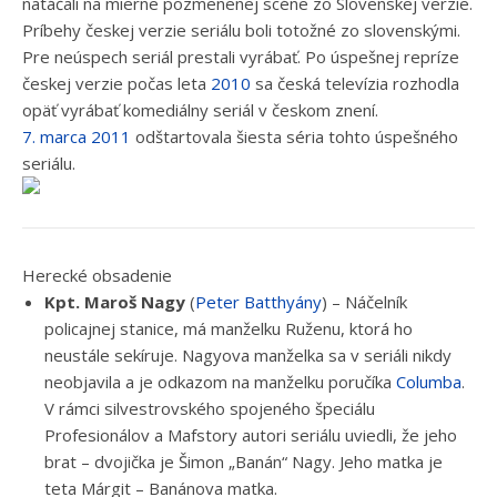
natáčali na mierne pozmenenej scéne zo Slovenskej verzie.
Príbehy českej verzie seriálu boli totožné zo slovenskými.
Pre neúspech seriál prestali vyrábať. Po úspešnej repríze
českej verzie počas leta
2010
sa česká televízia rozhodla
opäť vyrábať komediálny seriál v českom znení.
7. marca
2011
odštartovala šiesta séria tohto úspešného
seriálu.
Herecké obsadenie
Kpt. Maroš Nagy
(
Peter Batthyány
) – Náčelník
policajnej stanice, má manželku Ruženu, ktorá ho
neustále sekíruje. Nagyova manželka sa v seriáli nikdy
neobjavila a je odkazom na manželku poručíka
Columba
.
V rámci silvestrovského spojeného špeciálu
Profesionálov a Mafstory autori seriálu uviedli, že jeho
brat – dvojička je Šimon „Banán“ Nagy. Jeho matka je
teta Márgit – Banánova matka.