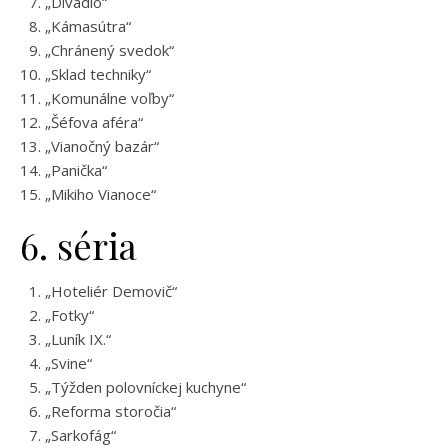
„Divadlo“
„Kámasútra“
„Chránený svedok“
„Sklad techniky“
„Komunálne voľby“
„Šéfova aféra“
„Vianočný bazár“
„Panička“
„Mikiho Vianoce“
6. séria
„Hoteliér Demovič“
„Fotky“
„Luník IX.“
„Svine“
„Týžden polovníckej kuchyne“
„Reforma storočia“
„Sarkofág“