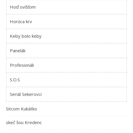
Hoď svišťom
Horúca krv
Keby bolo keby
Panelák
Profesionáli
S.O.S
Seriál Sekerovci
Sitcom Kukátko
skeč šou Kredenc