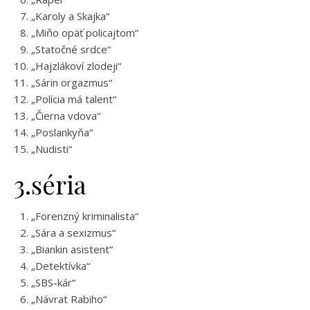
„Karoly a Skajka“
„Miňo opäť policajtom“
„Statočné srdce“
„Hajzlákoví zlodeji“
„Sárin orgazmus“
„Polícia má talent“
„Čierna vdova“
„Poslankyňa“
„Nudisti“
3.séria
„Forenzný kriminalista“
„Sára a sexizmus“
„Biankin asistent“
„Detektívka“
„SBS-kár“
„Návrat Rabiho“