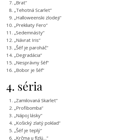
„Brat“
„Tehotná Scarlet“
„Halloweenski zlodeji“
„Prekliaty Fero“
„Sedemnásty“
„Návrat Iris“
„Šéf je paroháč“
„Degradácia“
„Nesprávny šéf“
„Bobor je šéf“
4. séria
„Zamilovaná Skarlet“
„Profibomba“
„Nápoj lásky“
„Košický zlatý poklad“
„Šéf je teplý“
„Krčma u fízlú…“