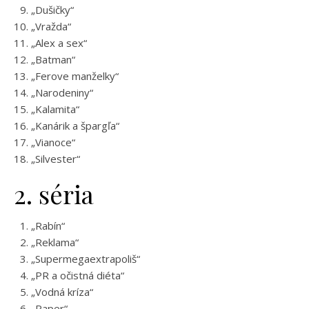
„Dušičky“
„Vražda“
„Alex a sex“
„Batman“
„Ferove manželky“
„Narodeniny“
„Kalamita“
„Kanárik a špargľa“
„Vianoce“
„Silvester“
2. séria
„Rabín“
„Reklama“
„Supermegaextrapoliš“
„PR a očistná diéta“
„Vodná kríza“
„Raper“