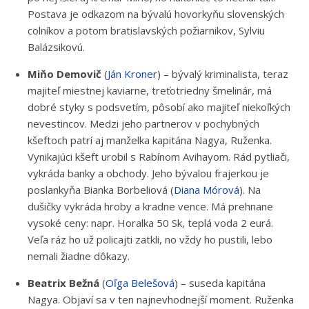
Postava je odkazom na bývalú hovorkyňu slovenských
colníkov a potom bratislavských požiarnikov, Sylviu
Balázsikovú.
Miňo Demovič
(
Ján Kroner
) – bývalý kriminalista, teraz
majiteľ miestnej kaviarne, treťotriedny šmelinár, má
dobré styky s podsvetím, pôsobí ako majiteľ niekoľkých
nevestincov. Medzi jeho partnerov v pochybných
kšeftoch patrí aj manželka kapitána Nagya, Ruženka.
Vynikajúci kšeft urobil s Rabínom Avihayom. Rád pytliači,
vykráda banky a obchody. Jeho bývalou frajerkou je
poslankyňa Bianka Borbeliová (
Diana Mórová
). Na
dušičky vykráda hroby a kradne vence. Má prehnane
vysoké ceny: napr. Horalka 50 Sk, teplá voda 2 eurá.
Veľa ráz ho už policajti zatkli, no vždy ho pustili, lebo
nemali žiadne dôkazy.
Beatrix Bežná
(
Oľga Belešová
) – suseda kapitána
Nagya. Objaví sa v ten najnevhodnejší moment. Ruženka