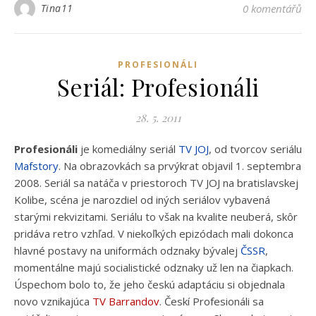
Tina11
0 komentářů
PROFESIONÁLI
Seriál: Profesionáli
28. 5. 2011
Profesionáli
je komediálny seriál
TV JOJ
, od tvorcov seriálu
Mafstory
. Na obrazovkách sa prvýkrat objavil 1. septembra
2008. Seriál sa natáča v priestoroch TV JOJ na bratislavskej
Kolibe, scéna je narozdiel od iných seriálov vybavená
starými rekvizitami. Seriálu to však na kvalite neuberá, skôr
pridáva retro vzhľad. V niekoľkých epizódach mali dokonca
hlavné postavy na uniformách odznaky bývalej
ČSSR
,
momentálne majú socialistické odznaky už len na čiapkach.
Úspechom bolo to, že jeho českú adaptáciu si objednala
novo vznikajúca
TV Barrandov
. Českí Profesionáli sa