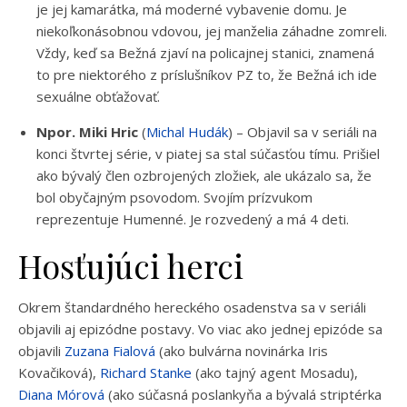
je jej kamarátka, má moderné vybavenie domu. Je
niekoľkonásobnou vdovou, jej manželia záhadne zomreli.
Vždy, keď sa Bežná zjaví na policajnej stanici, znamená
to pre niektorého z príslušníkov PZ to, že Bežná ich ide
sexuálne obťažovať.
Npor. Miki Hric
(
Michal Hudák
) – Objavil sa v seriáli na
konci štvrtej série, v piatej sa stal súčasťou tímu. Prišiel
ako bývalý člen ozbrojených zložiek, ale ukázalo sa, že
bol obyčajným psovodom. Svojím prízvukom
reprezentuje Humenné. Je rozvedený a má 4 deti.
Hosťujúci herci
Okrem štandardného hereckého osadenstva sa v seriáli
objavili aj epizódne postavy. Vo viac ako jednej epizóde sa
objavili
Zuzana Fialová
(ako bulvárna novinárka Iris
Kovačiková),
Richard Stanke
(ako tajný agent Mosadu),
Diana Mórová
(ako súčasná poslankyňa a bývalá striptérka