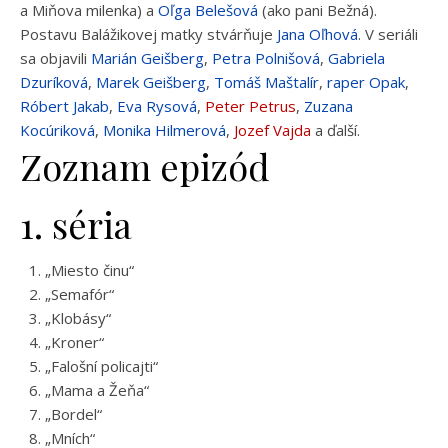
a Miňova milenka) a
Oľga Belešová
(ako pani Bežná).
Postavu Balážikovej matky stvárňuje
Jana Oľhová
. V seriáli
sa objavili
Marián Geišberg
,
Petra Polnišová
,
Gabriela
Dzuríková
,
Marek Geišberg
,
Tomáš Maštalír
,
raper Opak
,
Róbert Jakab
,
Eva Rysová
,
Peter Petrus
,
Zuzana
Kocúriková
,
Monika Hilmerová
,
Jozef Vajda
a ďalší.
Zoznam epizód
1. séria
„Miesto činu“
„Semafór“
„Klobásy“
„Kroner“
„Falošní policajti“
„Mama a Žeňa“
„Bordel“
„Mních“