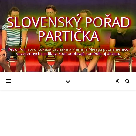
SLOVENSKÝ POŘAD
PARTIČKA
Petru Polnišovú, Lukáša Latináka a Mariána Miezgu poznáme ako
suverénnych profíkov, ktorí odohrajú komédiu aj drámu.