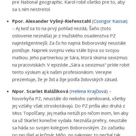
pre National geographic. Karol robil všetko pre to, aby
sa s ním nestretol.
Ppor. Alexander Vyšný-Riefenstahl
(
Csongor Kassai
)
– Aj keď sa to na prvý pohľad nezdá, Šaňo (toto
oslovenie neznáša) je z mužského osadenstva PZ
najinteligentnejší. Za čo ho najmä Boborovský neustále
ponižuje. Napriek svojmu veku stále býva so svojou
matkou. Jeho partnerkou je Sára, ktorá skúma sexizmus
na pracoviskách. V epizóde „Sára a sexizmus“ príde robit
tento výskum aj k našim profesionálom. Verejne
prezentuje, že je žid a žije podľa židovských zásad.
Npor. Scarlet Balážiková
(
Helena Krajčiová
) –
hovorkyňa PZ, neustále do niekoho zamilovaná, všetky
jej vzťahy však stroskotávajú. Do PZ prišla ako druhá z
Miss Topoľčany. Jej matka netúži po ničom inom, len aby
sa už Skarlet konečne vydala. Neznáša prehry, neustále
sa háda so svojim kolegom Boborovským. Zo začiatku
po nej išiel aj krčmár Miňo, no nakoniec to nechal tak.