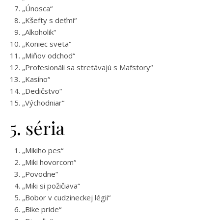
„Únosca“
„Kšefty s deťmi“
„Alkoholik“
„Koniec sveta“
„Miňov odchod“
„Profesionáli sa stretávajú s Mafstory“
„Kasíno“
„Dedičstvo“
„Východniar“
5. séria
„Mikiho pes“
„Miki hovorcom“
„Povodne“
„Miki si požičiava“
„Bobor v cudzineckej légii“
„Bike pride“