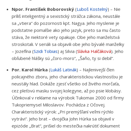
Npor. František Boborovský
(
Luboš Kostelný
) – Nie
príliš inteligentný a sexistický strážca zákona, neustále
sa „vtiera“ do pozornosti kpt. Nagya. Jeho myslenie je
podstatne pomalšie ako jeho jazyk, preto sa mu často
stáva, že niektoré vety opakuje. Obe jeho manželstvá
stroskotali. V seriáli sa objavili obe jeho bývalé manželky
– Jozefína (
Szidi Tobias
) aj Silvia (
Slávka Halčáková
). Jeho
obľubené hlášky sú „čoro-moro“, „Šaňo, ty si debil“.
Por. Karol Húrka
(
Lukáš Latinák
) – Najlenivejší člen
policajného zboru, jeho charakteristickou vlastnosťou je
neustály hlad. Dokáže zjesť všetko od živého morčaťa,
cez pleťovú masku svojej kolegyne, až po psie klobásy.
Účinkoval v reklame na výrobok Tukomax 2000 od firmy
Tukopriemysel Miloslavov. Pochádza z Očovej.
Charakteristický výrok: „Pri premýšľaní veľmi rýchlo
vytrávi“. Jeho brat – dvojička John Húrka sa objavil v
epizóde „Brat“, prišiel do mestečka nakrútiť dokument