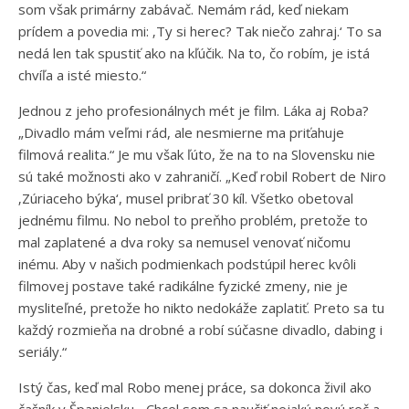
som však primárny zabávač. Nemám rád, keď niekam
prídem a povedia mi: ‚Ty si herec? Tak niečo zahraj.‘ To sa
nedá len tak spustiť ako na kľúčik. Na to, čo robím, je istá
chvíľa a isté miesto.“
Jednou z jeho profesionálnych mét je film. Láka aj Roba?
„Divadlo mám veľmi rád, ale nesmierne ma priťahuje
filmová realita.“ Je mu však ľúto, že na to na Slovensku nie
sú také možnosti ako v zahraničí. „Keď robil Robert de Niro
‚Zúriaceho býka‘, musel pribrať 30 kíl. Všetko obetoval
jednému filmu. No nebol to preňho problém, pretože to
mal zaplatené a dva roky sa nemusel venovať ničomu
inému. Aby v našich podmienkach podstúpil herec kvôli
filmovej postave také radikálne fyzické zmeny, nie je
mysliteľné, pretože ho nikto nedokáže zaplatiť. Preto sa tu
každý rozmieňa na drobné a robí súčasne divadlo, dabing i
seriály.“
Istý čas, keď mal Robo menej práce, sa dokonca živil ako