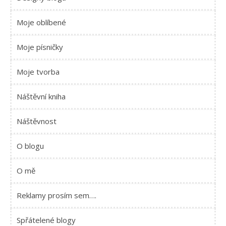
Moje oblíbené
Moje písničky
Moje tvorba
Náštěvní kniha
Náštěvnost
O blogu
O mě
Reklamy prosím sem….
Spřátelené blogy