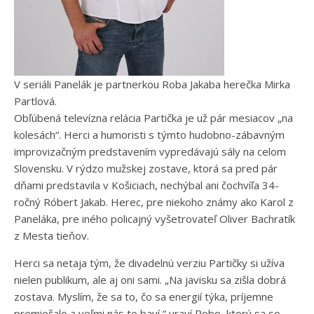
V seriáli Panelák je partnerkou Roba Jakaba herečka Mirka
Partlová.
Obľúbená televízna relácia Partička je už pár mesiacov „na
kolesách“. Herci a humoristi s týmto hudobno-zábavným
improvizačným predstavením vypredávajú sály na celom
Slovensku. V rýdzo mužskej zostave, ktorá sa pred pár
dňami predstavila v Košiciach, nechýbal ani čochvíľa 34-
ročný Róbert Jakab. Herec, pre niekoho známy ako Karol z
Paneláka, pre iného policajný vyšetrovateľ Oliver Bachratík
z Mesta tieňov.
Herci sa netaja tým, že divadelnú verziu Partičky si užíva
nielen publikum, ale aj oni sami. „Na javisku sa zišla dobrá
zostava. Myslím, že sa to, čo sa energií týka, príjemne
premiešalo a veľmi nás to baví,“ vraví Robo, ktorý sa so