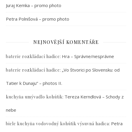
Juraj Kemka – promo photo
Petra Polnišová – promo photo
NEJNOVĚJŠÍ KOMENTÁŘE
:
Hra – Správne/nesprávne
baterie rozkládací hadice
:
„Vo štvorici po Slovensku: od
baterie rozkládací hadice
Tatier k Dunaju“ – photos II.
:
Tereza Kerndlová – Schody z
kuchyňa umývadlo kohútik
nebe
:
Petra
biele kuchyňa vodovodný kohútik výsuvná hadica