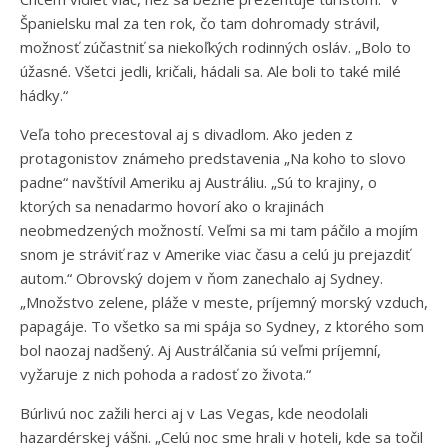
Španielsku mal za ten rok, čo tam dohromady strávil,
možnosť zúčastniť sa niekoľkých rodinných osláv. „Bolo to
úžasné. Všetci jedli, kričali, hádali sa. Ale boli to také milé
hádky.“
Veľa toho precestoval aj s divadlom. Ako jeden z
protagonistov známeho predstavenia „Na koho to slovo
padne“ navštívil Ameriku aj Austráliu. „Sú to krajiny, o
ktorých sa nenadarmo hovorí ako o krajinách
neobmedzených možností. Veľmi sa mi tam páčilo a mojím
snom je stráviť raz v Amerike viac času a celú ju prejazdiť
autom.“ Obrovský dojem v ňom zanechalo aj Sydney.
„Množstvo zelene, pláže v meste, príjemný morský vzduch,
papagáje. To všetko sa mi spája so Sydney, z ktorého som
bol naozaj nadšený. Aj Austrálčania sú veľmi príjemní,
vyžaruje z nich pohoda a radosť zo života.“
Búrlivú noc zažili herci aj v Las Vegas, kde neodolali
hazardérskej vášni. „Celú noc sme hrali v hoteli, kde sa točil