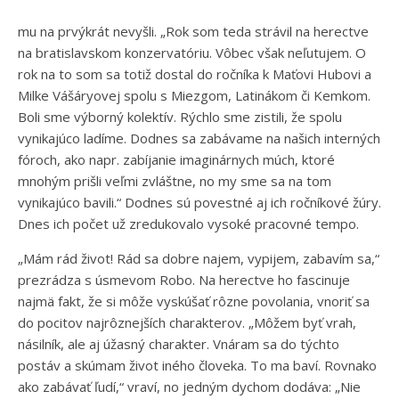
mu na prvýkrát nevyšli. „Rok som teda strávil na herectve
na bratislavskom konzervatóriu. Vôbec však neľutujem. O
rok na to som sa totiž dostal do ročníka k Maťovi Hubovi a
Milke Vášáryovej spolu s Miezgom, Latinákom či Kemkom.
Boli sme výborný kolektív. Rýchlo sme zistili, že spolu
vynikajúco ladíme. Dodnes sa zabávame na našich interných
fóroch, ako napr. zabíjanie imaginárnych múch, ktoré
mnohým prišli veľmi zvláštne, no my sme sa na tom
vynikajúco bavili.“ Dodnes sú povestné aj ich ročníkové žúry.
Dnes ich počet už zredukovalo vysoké pracovné tempo.
„Mám rád život! Rád sa dobre najem, vypijem, zabavím sa,“
prezrádza s úsmevom Robo. Na herectve ho fascinuje
najmä fakt, že si môže vyskúšať rôzne povolania, vnoriť sa
do pocitov najrôznejších charakterov. „Môžem byť vrah,
násilník, ale aj úžasný charakter. Vnáram sa do týchto
postáv a skúmam život iného človeka. To ma baví. Rovnako
ako zabávať ľudí,“ vraví, no jedným dychom dodáva: „Nie