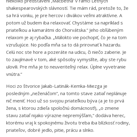
niekoľko predstavení ‚Macbetha‘ v rámci Letných
shakespearovských slávností. Tie mám rád, pretože to, že
sa hrá vonku, je pre hercov i divákov veľmi atraktívne. A
potom už budem iba relaxovať. Chystáme sa napríklad s
priateľkou a kamarátmi do Chorvátska.“ Jeho obľúbeným
relaxom je aj rybačka. „Málokto vie pochopiť, čo je na tom
vzrušujúce. No podľa mňa sa to dá prirovnať k hazardu.
Celú noc ste hore a pozeráte na udicu, či niečo zaberie. Je
to zaujímavé v tom, aké spôsoby vymyslíte, aby ste rybu
ulovili. Pre mňa je to neuveriteľný relax. Úplne vyvetranie
vnútra.“
Hoci zo štvorice Jakab-Latinák-Kemka-Miezga je
posledným „neženáčom“, na tomto stave zatiaľ neplánuje
nič meniť. Hoci už so svojou priateľkou býva (a je to prvá
žena, s ktorou zdieľa spoločnú domácnosť!), „o zmene
stavu zatiaľ nijako výrazne nepremýšľam,“ dodáva herec,
ktorému vraj k spokojnému životu treba iba blízkosť rodiny,
priateľov, dobré jedlo, pitie, prácu a slnko.