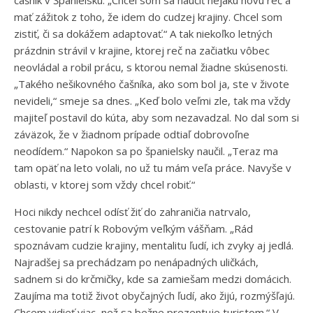
čašník v Španielsku. „Chcel som sa naučiť nejakú novú reč a
mať zážitok z toho, že idem do cudzej krajiny. Chcel som
zistiť, či sa dokážem adaptovať.“ A tak niekoľko letných
prázdnin strávil v krajine, ktorej reč na začiatku vôbec
neovládal a robil prácu, s ktorou nemal žiadne skúsenosti.
„Takého nešikovného čašníka, ako som bol ja, ste v živote
nevideli,“ smeje sa dnes. „Keď bolo veľmi zle, tak ma vždy
majiteľ postavil do kúta, aby som nezavadzal. No dal som si
záväzok, že v žiadnom prípade odtiaľ dobrovoľne
neodídem.“ Napokon sa po španielsky naučil. „Teraz ma
tam opäť na leto volali, no už tu mám veľa práce. Navyše v
oblasti, v ktorej som vždy chcel robiť.“
Hoci nikdy nechcel odísť žiť do zahraničia natrvalo,
cestovanie patrí k Robovým veľkým vášňam. „Rád
spoznávam cudzie krajiny, mentalitu ľudí, ich zvyky aj jedlá.
Najradšej sa prechádzam po nenápadných uličkách,
sadnem si do krčmičky, kde sa zamiešam medzi domácich.
Zaujíma ma totiž život obyčajných ľudí, ako žijú, rozmýšľajú.
Chcem vidieť viac, než sa bežne prezentuje turistom.“ V