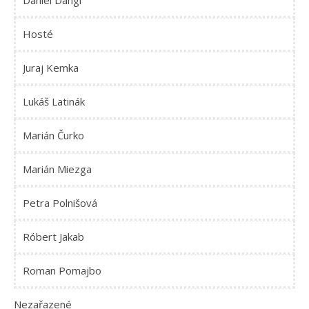
Daniel Dangl
Hosté
Juraj Kemka
Lukáš Latinák
Marián Čurko
Marián Miezga
Petra Polnišová
Róbert Jakab
Roman Pomajbo
Nezařazené