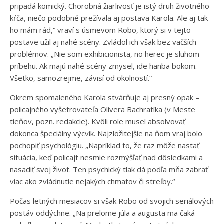
pripadá komický. Chorobná žiarlivosť je istý druh životného
kŕča, niečo podobné prežívala aj postava Karola. Ale aj tak
ho mám rád,“ vraví s úsmevom Robo, ktorý si v tejto
postave užil aj nahé scény. Zvládol ich však bez väčších
problémov. „Nie som exhibicionista, no herec je sluhom
príbehu. Ak majú nahé scény zmysel, ide hanba bokom.
Všetko, samozrejme, závisí od okolností.“
Okrem spomaleného Karola stvárňuje aj presný opak –
policajného vyšetrovateľa Olivera Bachratíka (v Meste
tieňov, pozn. redakcie). Kvôli role musel absolvovať
dokonca špeciálny výcvik. Najzložitejšie na ňom vraj bolo
pochopiť psychológiu. „Napríklad to, že raz môže nastať
situácia, keď policajt nesmie rozmýšľať nad dôsledkami a
nasadiť svoj život. Ten psychický tlak dá podľa mňa zabrať
viac ako zvládnutie nejakých chmatov či streľby.“
Počas letných mesiacov si však Robo od svojich seriálových
postáv oddýchne. „Na prelome júla a augusta ma čaká