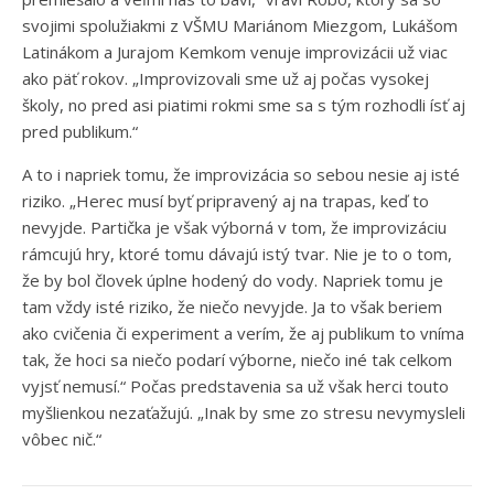
svojimi spolužiakmi z VŠMU Mariánom Miezgom, Lukášom
Latinákom a Jurajom Kemkom venuje improvizácii už viac
ako päť rokov. „Improvizovali sme už aj počas vysokej
školy, no pred asi piatimi rokmi sme sa s tým rozhodli ísť aj
pred publikum.“
A to i napriek tomu, že improvizácia so sebou nesie aj isté
riziko. „Herec musí byť pripravený aj na trapas, keď to
nevyjde. Partička je však výborná v tom, že improvizáciu
rámcujú hry, ktoré tomu dávajú istý tvar. Nie je to o tom,
že by bol človek úplne hodený do vody. Napriek tomu je
tam vždy isté riziko, že niečo nevyjde. Ja to však beriem
ako cvičenia či experiment a verím, že aj publikum to vníma
tak, že hoci sa niečo podarí výborne, niečo iné tak celkom
vyjsť nemusí.“ Počas predstavenia sa už však herci touto
myšlienkou nezaťažujú. „Inak by sme zo stresu nevymysleli
vôbec nič.“