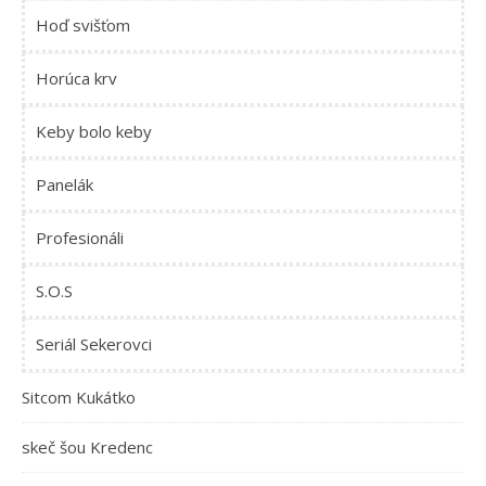
Hoď svišťom
Horúca krv
Keby bolo keby
Panelák
Profesionáli
S.O.S
Seriál Sekerovci
Sitcom Kukátko
skeč šou Kredenc