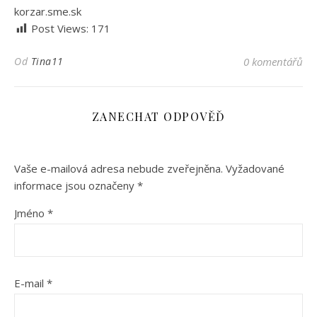
korzar.sme.sk
Post Views:
171
Od
Tina11
0 komentářů
ZANECHAT ODPOVĚĎ
Vaše e-mailová adresa nebude zveřejněna.
Vyžadované
informace jsou označeny
*
Jméno
*
E-mail
*