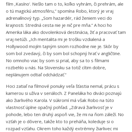
film ‚Kasíno‘. Nešlo tam o to, koľko vyhrám, či prehrám, ale
o tú magickú atmosféru,“ spomína Robo, ktorý je vraj
adrenalínový typ. „Som hazardér, rád ženiem veci do
krajnosti. Stredná cesta nie je nič pre mňa.“ A hoci ho
Amerika láka ako dovolenková destinácia, žiť a pracovať tam
vraj netúži. „Ich mentalita mi je trošku vzdialená a
Hollywood mojím tajným snom rozhodne nie je. Skôr by
som bol zvedavý, či by som bol schopný hrať v angličtine.
No omnoho viac by som si prial, aby sa to s filmami
rozbehlo u nás. Na Slovensku sa totiž cítim dobre,
neplánujem odtiaľ odchádzať.“
Hoci zatiaľ na filmové ponuky veľa šťastia nemal, prácu s
kamerou si užíva v seriáloch. Z Paneláka ho diváci poznajú
ako žiarlivého Karola. V súkromí má však Robo na túto
vlastnosť úplne opačný pohľad. „Zdravá žiarlivosť je v
pohode, lebo ten druhý aspoň vie, že mi na ňom záleží. No
vzťah je o dôvere, takže kto to preháňa, koleduje si o
rozpad vzťahu. Okrem toho každý extrémny žiarlivec mi