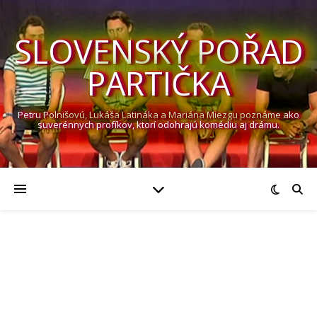
SLOVENSKÝ POŘAD
PARTIČKA
Petru Polnišovú, Lukáša Latináka a Mariána Miezgu poznáme ako
suverénnych profíkov, ktorí odohrajú komédiu aj drámu.