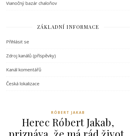
Vianočný bazár chaloňov
ZÁKLADNÍ INFORMACE
Přihlásit se
Zdroj kanálů (příspěvky)
Kanál komentářů
Česká lokalizace
RÓBERT JAKAB
Herec Róbert Jakab,
priznáva, že má rád život,