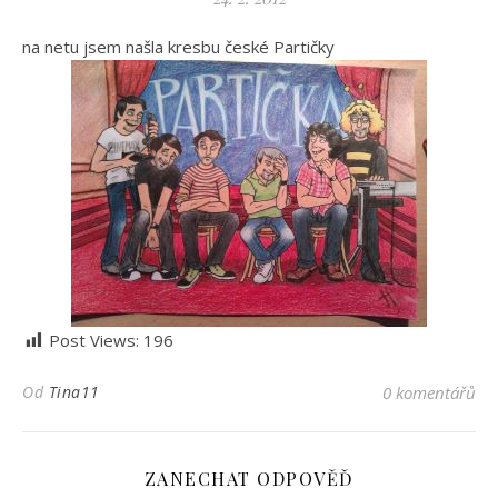
na netu jsem našla kresbu české Partičky
Post Views:
196
Od
Tina11
0 komentářů
ZANECHAT ODPOVĚĎ