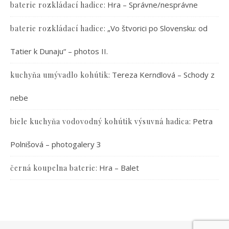
:
Hra – Správne/nesprávne
baterie rozkládací hadice
:
„Vo štvorici po Slovensku: od
baterie rozkládací hadice
Tatier k Dunaju“ – photos II.
:
Tereza Kerndlová – Schody z
kuchyňa umývadlo kohútik
nebe
:
Petra
biele kuchyňa vodovodný kohútik výsuvná hadica
Polnišová – photogalery 3
:
Hra – Balet
černá koupelna baterie