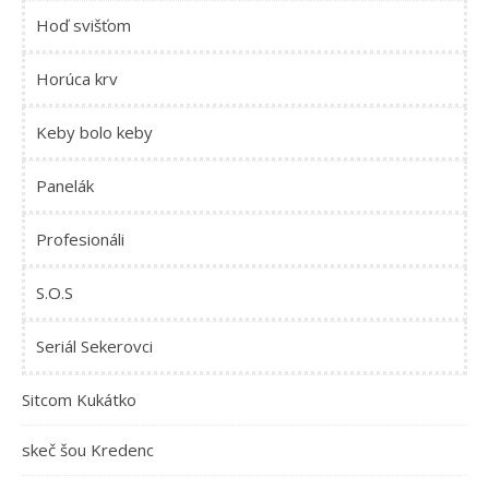
Hoď svišťom
Horúca krv
Keby bolo keby
Panelák
Profesionáli
S.O.S
Seriál Sekerovci
Sitcom Kukátko
skeč šou Kredenc