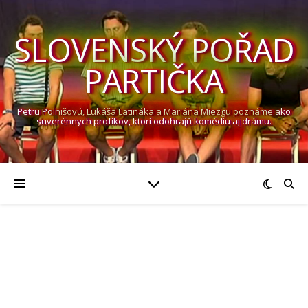
SLOVENSKÝ POŘAD
PARTIČKA
Petru Polnišovú, Lukáša Latináka a Mariána Miezgu poznáme ako
suverénnych profíkov, ktorí odohrajú komédiu aj drámu.