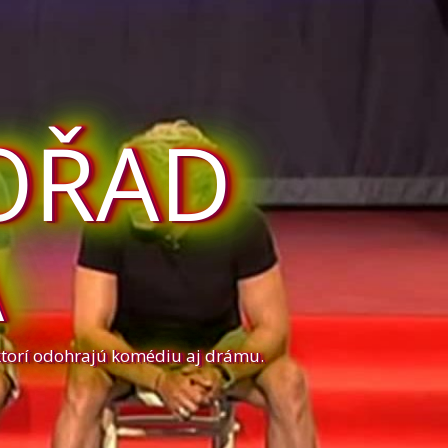
OŘAD
A
ktorí odohrajú komédiu aj drámu.