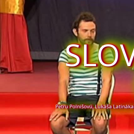
SLO
Petru Polnišovú, Lukáša Latinák