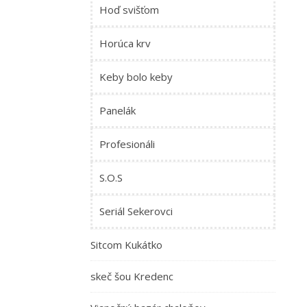
Hoď svišťom
Horúca krv
Keby bolo keby
Panelák
Profesionáli
S.O.S
Seriál Sekerovci
Sitcom Kukátko
skeč šou Kredenc