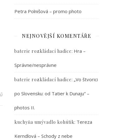
Petra Polnišová – promo photo
NEJNOVĚJŠÍ KOMENTÁŘE
:
Hra –
baterie rozkládací hadice
Správne/nesprávne
:
„Vo štvorici
baterie rozkládací hadice
po Slovensku: od Tatier k Dunaju“ –
řů
photos II.
:
Tereza
kuchyňa umývadlo kohútik
Kerndlová – Schody z nebe