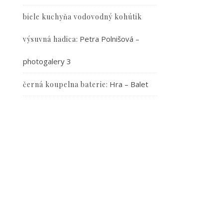
biele kuchyňa vodovodný kohútik
:
Petra Polnišová –
výsuvná hadica
photogalery 3
:
Hra – Balet
černá koupelna baterie