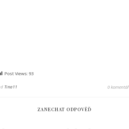
Post Views:
93
Od
Tina11
0 komentá
ZANECHAT ODPOVĚĎ