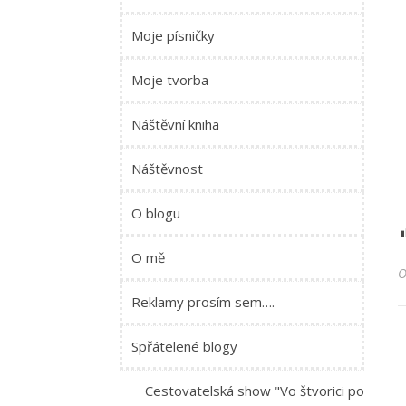
Moje písničky
Moje tvorba
Náštěvní kniha
Náštěvnost
O blogu
O mě
Reklamy prosím sem….
Spřátelené blogy
Cestovatelská show "Vo štvorici po