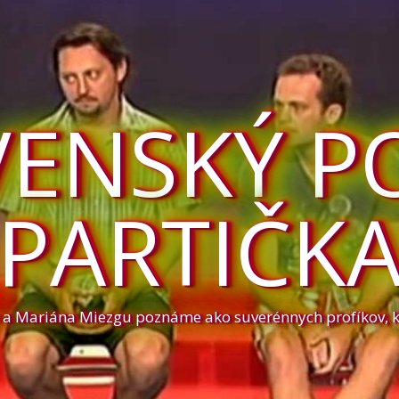
VENSKÝ P
PARTIČK
a a Mariána Miezgu poznáme ako suverénnych profíkov, 