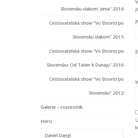
V
Slovensku vlakom: zima" 2016
j
Cestovatelská show "Vo štvorici po
Slovensku vlakom" 2015
Cestovatelská show "Vo štvorici po
E
Slovensku: Od Tatier k Dunaju" 2016
Cestovatelská show "Vo štvorici po
W
Slovensku" 2012
Galerie – rozcestník
U
Herci
k
Daniel Dangl