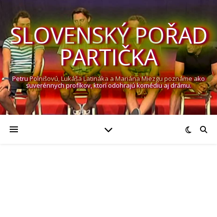
SLOVENSKÝ POŘAD
PARTIČKA
Petru Polnišovú, Lukáša Latináka a Mariána Miezgu poznáme ako
suverénnych profíkov, ktorí odohrajú komédiu aj drámu.