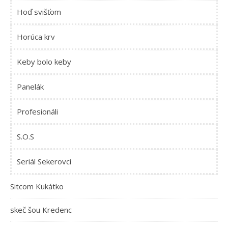
Hoď svišťom
Horúca krv
Keby bolo keby
Panelák
Profesionáli
S.O.S
Seriál Sekerovci
Sitcom Kukátko
skeč šou Kredenc