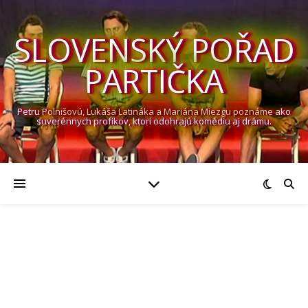
SLOVENSKÝ POŘAD
PARTIČKA
Petru Polnišovú, Lukáša Latináka a Mariána Miezgu poznáme ako
suverénnych profíkov, ktorí odohrajú komédiu aj drámu.