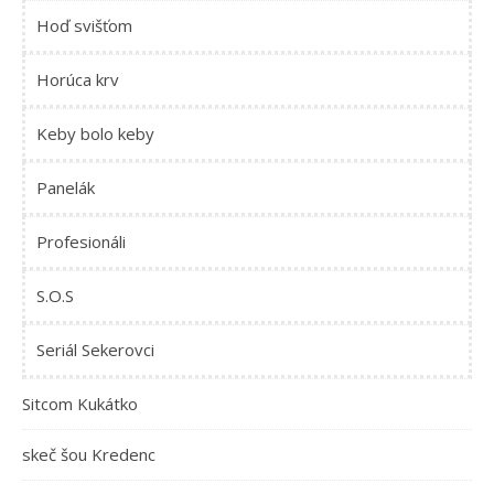
Hoď svišťom
Horúca krv
Keby bolo keby
Panelák
Profesionáli
S.O.S
Seriál Sekerovci
Sitcom Kukátko
skeč šou Kredenc