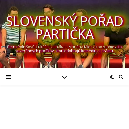
SLOVENSKÝ POŘAD
PARTIČKA
Petru Polnišovú, Lukáša Latináka a Mariána Miezgu poznáme ako
suverénnych profíkov, ktorí odohrajú komédiu aj drámu.