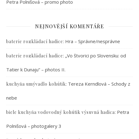
Petra Polnišová – promo photo
NEJNOVĚJŠÍ KOMENTÁŘE
:
Hra – Správne/nesprávne
baterie rozkládací hadice
:
„Vo štvorici po Slovensku: od
baterie rozkládací hadice
Tatier k Dunaju“ – photos II.
:
Tereza Kerndlová – Schody z
kuchyňa umývadlo kohútik
nebe
:
Petra
biele kuchyňa vodovodný kohútik výsuvná hadica
Polnišová – photogalery 3