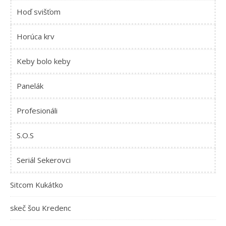
Hoď svišťom
Horúca krv
Keby bolo keby
Panelák
Profesionáli
S.O.S
Seriál Sekerovci
Sitcom Kukátko
skeč šou Kredenc