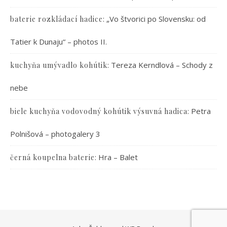
:
„Vo štvorici po Slovensku: od
baterie rozkládací hadice
Tatier k Dunaju“ – photos II.
:
Tereza Kerndlová – Schody z
kuchyňa umývadlo kohútik
nebe
:
Petra
biele kuchyňa vodovodný kohútik výsuvná hadica
Polnišová – photogalery 3
:
Hra – Balet
černá koupelna baterie