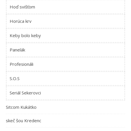
Hoď svišťom
Horúca krv
Keby bolo keby
Panelák
Profesionáli
S.O.S
Seriál Sekerovci
Sitcom Kukátko
skeč šou Kredenc