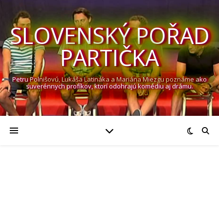
SLOVENSKÝ POŘAD
PARTIČKA
Petru Polnišovú, Lukáša Latináka a Mariána Miezgu poznáme ako
suverénnych profíkov, ktorí odohrajú komédiu aj drámu.