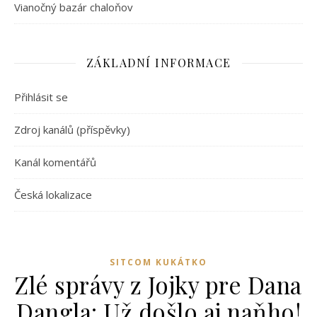
Vianočný bazár chaloňov
ZÁKLADNÍ INFORMACE
Přihlásit se
Zdroj kanálů (příspěvky)
Kanál komentářů
Česká lokalizace
SITCOM KUKÁTKO
Zlé správy z Jojky pre Dana
Dangla: Už došlo aj naňho!