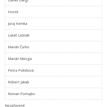
Daniel Dangl
Hosté
Juraj Kemka
Lukáš Latinák
Marián Čurko
Marián Miezga
Petra Polnišová
Róbert Jakab
Roman Pomajbo
Nezařazené