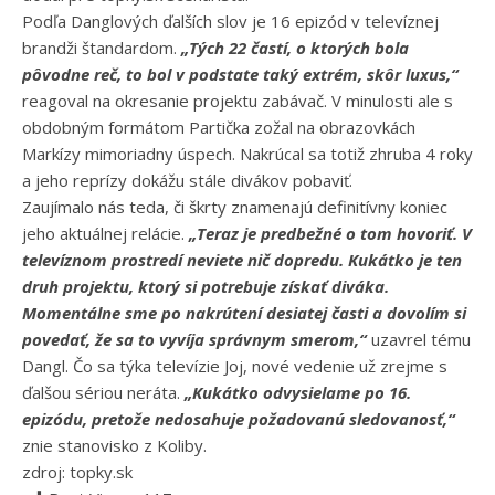
Podľa Danglových ďalších slov je 16 epizód v televíznej
brandži štandardom.
„Tých 22 častí, o ktorých bola
pôvodne reč, to bol v podstate taký extrém, skôr luxus,“
reagoval na okresanie projektu zabávač. V minulosti ale s
obdobným formátom Partička zožal na obrazovkách
Markízy mimoriadny úspech. Nakrúcal sa totiž zhruba 4 roky
a jeho reprízy dokážu stále divákov pobaviť.
Zaujímalo nás teda, či škrty znamenajú definitívny koniec
jeho aktuálnej relácie.
„Teraz je predbežné o tom hovoriť. V
televíznom prostredí neviete nič dopredu. Kukátko je ten
druh projektu, ktorý si potrebuje získať diváka.
Momentálne sme po nakrútení desiatej časti a dovolím si
povedať, že sa to vyvíja správnym smerom,“
uzavrel tému
Dangl. Čo sa týka televízie Joj, nové vedenie už zrejme s
ďalšou sériou neráta.
„Kukátko odvysielame po 16.
epizódu, pretože nedosahuje požadovanú sledovanosť,“
znie stanovisko z Koliby.
zdroj: topky.sk