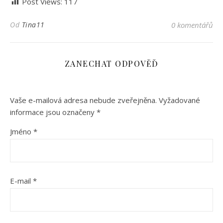
Post Views:
117
Od
Tina11
0 komentářů
ZANECHAT ODPOVĚĎ
Vaše e-mailová adresa nebude zveřejněna.
Vyžadované
informace jsou označeny
*
Jméno
*
E-mail
*