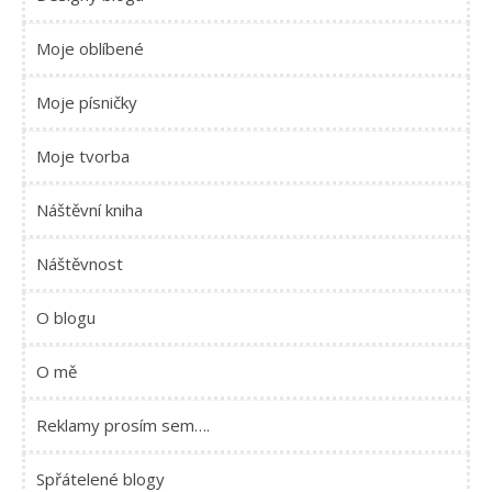
Moje oblíbené
Moje písničky
Moje tvorba
Náštěvní kniha
Náštěvnost
O blogu
O mě
Reklamy prosím sem….
Spřátelené blogy