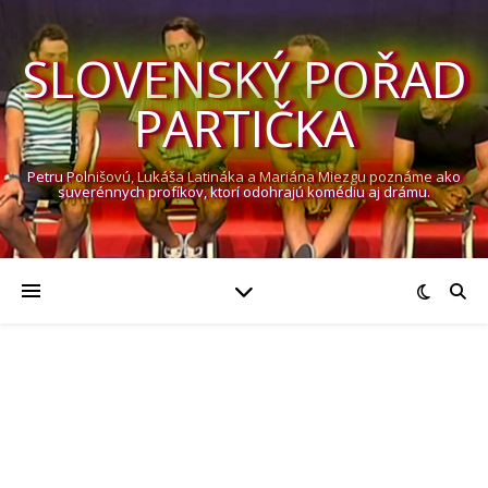
SLOVENSKÝ POŘAD
PARTIČKA
Petru Polnišovú, Lukáša Latináka a Mariána Miezgu poznáme ako
suverénnych profíkov, ktorí odohrajú komédiu aj drámu.