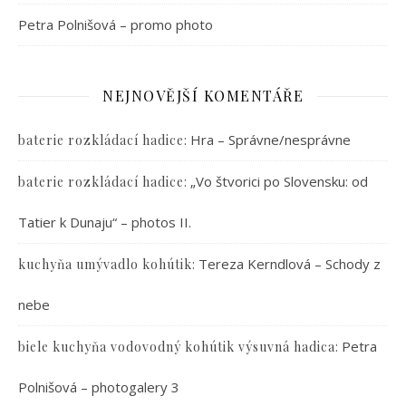
Petra Polnišová – promo photo
NEJNOVĚJŠÍ KOMENTÁŘE
:
Hra – Správne/nesprávne
baterie rozkládací hadice
:
„Vo štvorici po Slovensku: od
baterie rozkládací hadice
Tatier k Dunaju“ – photos II.
:
Tereza Kerndlová – Schody z
kuchyňa umývadlo kohútik
nebe
:
Petra
biele kuchyňa vodovodný kohútik výsuvná hadica
Polnišová – photogalery 3