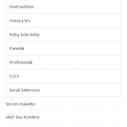
Hoď svišťom
Horúca krv
Keby bolo keby
Panelák
Profesionáli
S.O.S
Seriál Sekerovci
Sitcom Kukátko
skeč šou Kredenc