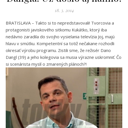
18. 3. 2014
BRATISLAVA – Takto si to nepredstavovali! Tvorcovia a
protagonisti javiskového sitkomu Kukátko, ktorý iba
nedávno zaradila do svojho vysielania televízia Joj, majú
hlavu v smútku. Kompetentní sa totiž nečakane rozhodli
okresať výrobu programu. Zistili sme, že režisér Dano
Dangl (39) a jeho kolegovia sa musia výrazne uskromniť. Čo
si scenárista myslí o zmarených plánoch?!