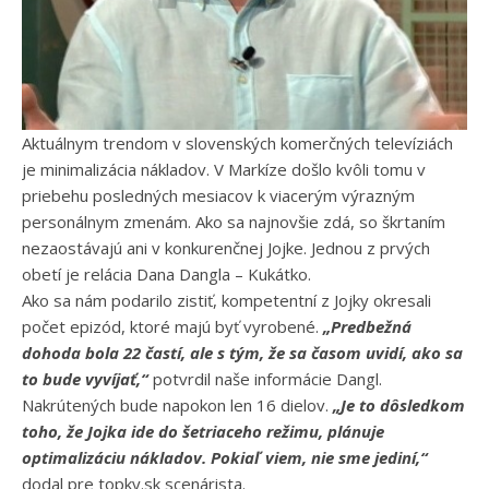
Aktuálnym trendom v slovenských komerčných televíziách
je minimalizácia nákladov. V Markíze došlo kvôli tomu v
priebehu posledných mesiacov k viacerým výrazným
personálnym zmenám. Ako sa najnovšie zdá, so škrtaním
nezaostávajú ani v konkurenčnej Jojke. Jednou z prvých
obetí je relácia Dana Dangla – Kukátko.
Ako sa nám podarilo zistiť, kompetentní z Jojky okresali
počet epizód, ktoré majú byť vyrobené.
„Predbežná
dohoda bola 22 častí, ale s tým, že sa časom uvidí, ako sa
to bude vyvíjať,“
potvrdil naše informácie Dangl.
Nakrútených bude napokon len 16 dielov.
„Je to dôsledkom
toho, že Jojka ide do šetriaceho režimu, plánuje
optimalizáciu nákladov. Pokiaľ viem, nie sme jediní,“
dodal pre topky.sk scenárista.