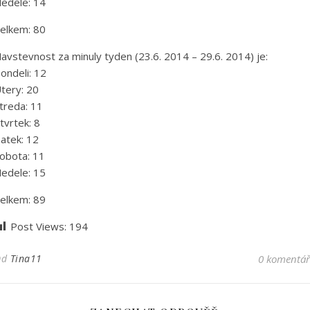
edele: 14
elkem: 80
avstevnost za minuly tyden (23.6. 2014 – 29.6. 2014) je:
ondeli: 12
tery: 20
treda: 11
tvrtek: 8
atek: 12
obota: 11
edele: 15
elkem: 89
Post Views:
194
Od
Tina11
0 komentá