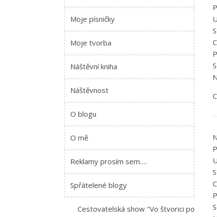
P
U
Moje písničky
S
C
Moje tvorba
P
S
Náštěvní kniha
N
Náštěvnost
C
O blogu
N
O mě
P
U
Reklamy prosím sem….
S
C
Spřátelené blogy
P
S
Cestovatelská show "Vo štvorici po