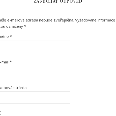
ZANECHAT ODPOVĚĎ
aše e-mailová adresa nebude zveřejněna.
Vyžadované informace
sou označeny
*
Jméno
*
-mail
*
ebová stránka