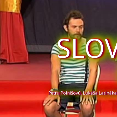
SLO
Petru Polnišovú, Lukáša Latinák