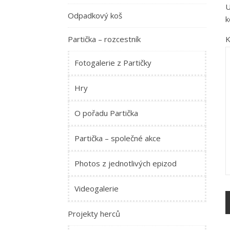
U
Odpadkový koš
k
K
Partička – rozcestník
Fotogalerie z Partičky
Hry
O pořadu Partička
Partička – společné akce
Photos z jednotlivých epizod
Videogalerie
Projekty herců