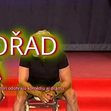
OŘAD
A
ktorí odohrajú komédiu aj drámu.