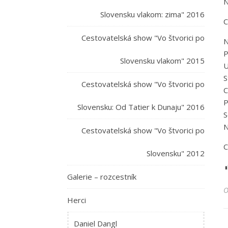
N
Slovensku vlakom: zima" 2016
C
Cestovatelská show "Vo štvorici po
N
P
Slovensku vlakom" 2015
U
S
Cestovatelská show "Vo štvorici po
C
P
Slovensku: Od Tatier k Dunaju" 2016
S
N
Cestovatelská show "Vo štvorici po
C
Slovensku" 2012
Galerie – rozcestník
Herci
Daniel Dangl