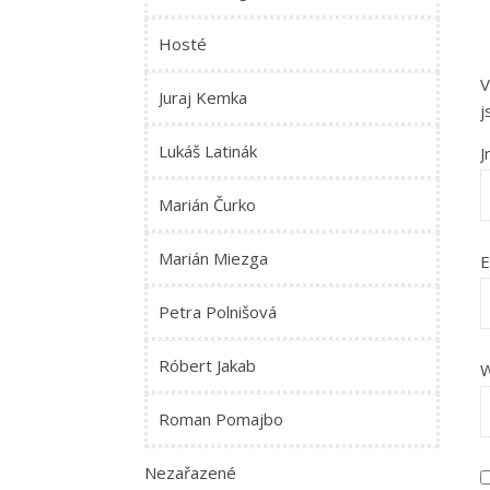
Hosté
V
Juraj Kemka
j
Lukáš Latinák
Marián Čurko
Marián Miezga
E
Petra Polnišová
Róbert Jakab
W
Roman Pomajbo
Nezařazené