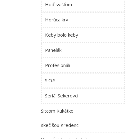
Hoď svišťom
Horúca krv
Keby bolo keby
Panelák
Profesionáli
S.O.S
Seriál Sekerovci
Sitcom Kukátko
skeč šou Kredenc