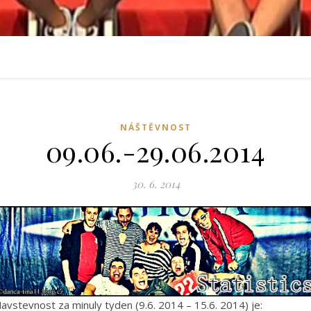
NÁŠTĚVNOST
09.06.-29.06.2014
30. 6. 2014
avstevnost za minuly tyden (9.6. 2014 – 15.6. 2014) je: