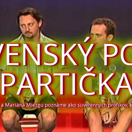
VENSKÝ P
PARTIČK
a a Mariána Miezgu poznáme ako suverénnych profíkov, 