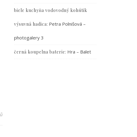
biele kuchyňa vodovodný kohútik
:
Petra Polnišová –
výsuvná hadica
photogalery 3
:
Hra – Balet
černá koupelna baterie
řů