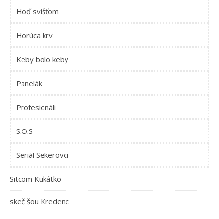
Hoď svišťom
Horúca krv
Keby bolo keby
Panelák
Profesionáli
S.O.S
Seriál Sekerovci
Sitcom Kukátko
skeč šou Kredenc