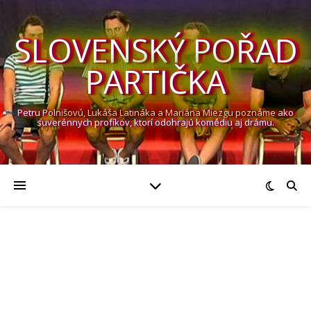
SLOVENSKÝ POŘAD
PARTIČKA
Petru Polnišovú, Lukáša Latináka a Mariána Miezgu poznáme ako
suverénnych profíkov, ktorí odohrajú komédiu aj drámu.