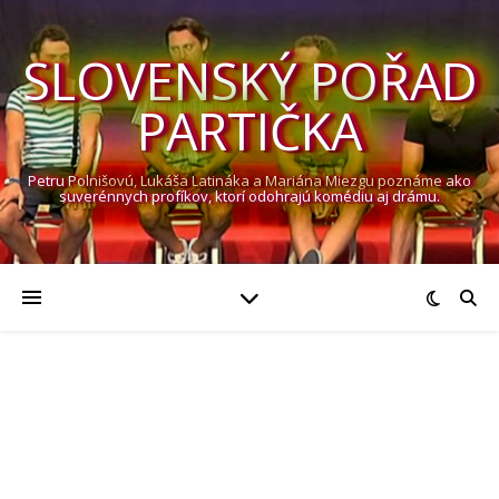
SLOVENSKÝ POŘAD
PARTIČKA
Petru Polnišovú, Lukáša Latináka a Mariána Miezgu poznáme ako
suverénnych profíkov, ktorí odohrajú komédiu aj drámu.