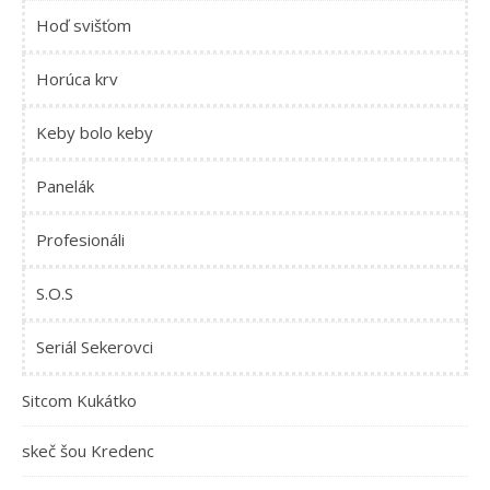
Hoď svišťom
Horúca krv
Keby bolo keby
Panelák
Profesionáli
S.O.S
Seriál Sekerovci
Sitcom Kukátko
skeč šou Kredenc