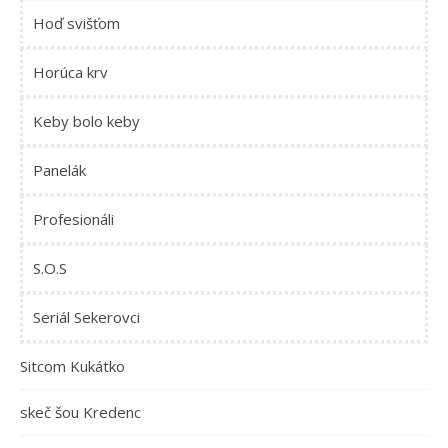
Hoď svišťom
Horúca krv
Keby bolo keby
Panelák
Profesionáli
S.O.S
Seriál Sekerovci
Sitcom Kukátko
skeč šou Kredenc