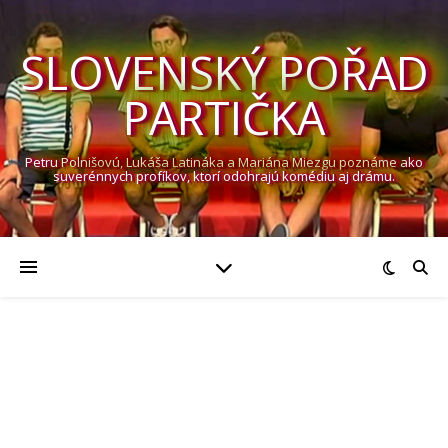
SLOVENSKÝ POŘAD
PARTIČKA
Petru Polnišovú, Lukáša Latináka a Mariána Miezgu poznáme ako
suverénnych profíkov, ktorí odohrajú komédiu aj drámu.