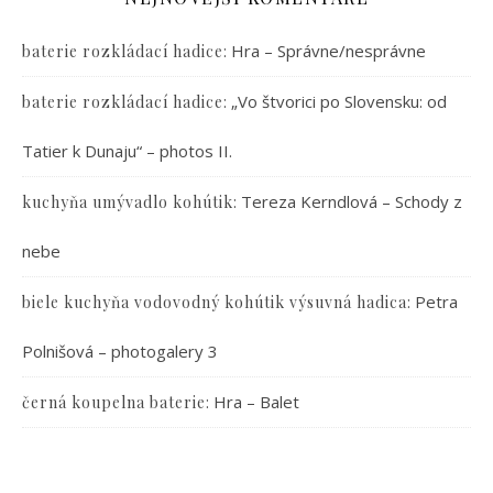
:
Hra – Správne/nesprávne
baterie rozkládací hadice
:
„Vo štvorici po Slovensku: od
baterie rozkládací hadice
Tatier k Dunaju“ – photos II.
:
Tereza Kerndlová – Schody z
kuchyňa umývadlo kohútik
nebe
:
Petra
biele kuchyňa vodovodný kohútik výsuvná hadica
Polnišová – photogalery 3
:
Hra – Balet
černá koupelna baterie