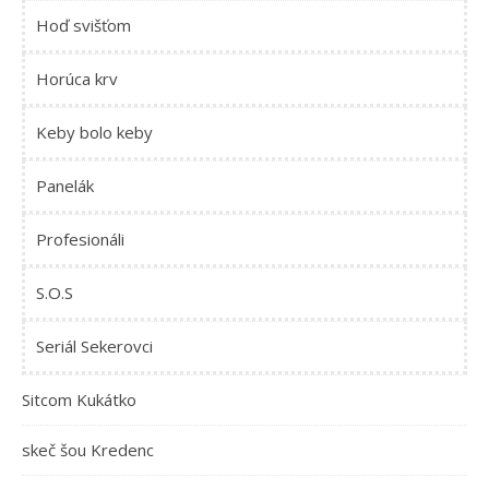
Hoď svišťom
Horúca krv
Keby bolo keby
Panelák
Profesionáli
S.O.S
Seriál Sekerovci
Sitcom Kukátko
skeč šou Kredenc