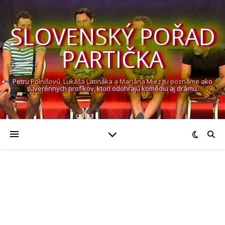
SLOVENSKÝ POŘAD
PARTIČKA
Petru Polnišovú, Lukáša Latináka a Mariána Miezgu poznáme ako
suverénnych profíkov, ktorí odohrajú komédiu aj drámu.