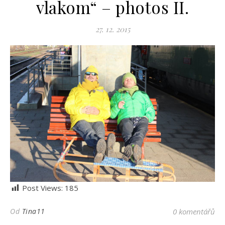
vlakom“ – photos II.
27. 12. 2015
Post Views:
185
Od
Tina11
0 komentářů