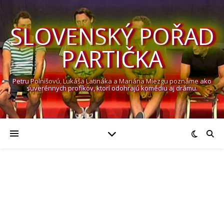
SLOVENSKÝ POŘAD
PARTIČKA
Petru Polnišovú, Lukáša Latináka a Mariána Miezgu poznáme ako
suverénnych profíkov, ktorí odohrajú komédiu aj drámu.