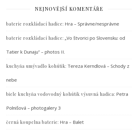
NEJNOVĚJŠÍ KOMENTÁŘE
:
Hra – Správne/nesprávne
baterie rozkládací hadice
:
„Vo štvorici po Slovensku: od
baterie rozkládací hadice
Tatier k Dunaju“ – photos II.
:
Tereza Kerndlová – Schody z
kuchyňa umývadlo kohútik
nebe
:
Petra
biele kuchyňa vodovodný kohútik výsuvná hadica
Polnišová – photogalery 3
:
Hra – Balet
černá koupelna baterie