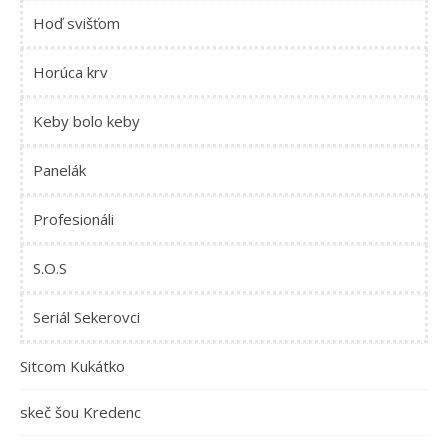
Hoď svišťom
Horúca krv
Keby bolo keby
Panelák
Profesionáli
S.O.S
Seriál Sekerovci
Sitcom Kukátko
skeč šou Kredenc